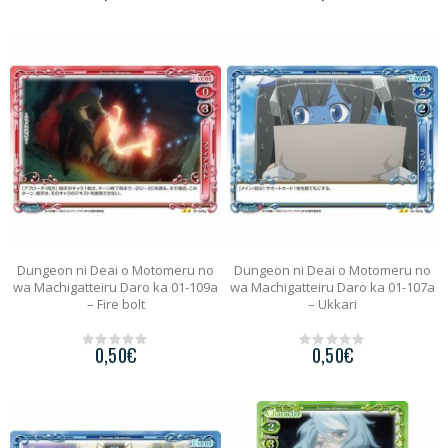
o
o
u
u
t
t
o
o
f
f
5
5
Dungeon ni Deai o Motomeru no
Dungeon ni Deai o Motomeru no
wa Machigatteiru Daro ka 01-109a
wa Machigatteiru Daro ka 01-107a
– Fire bolt
– Ukkari
0,50
€
0,50
€
0
0
o
o
u
u
t
t
o
o
f
f
5
5