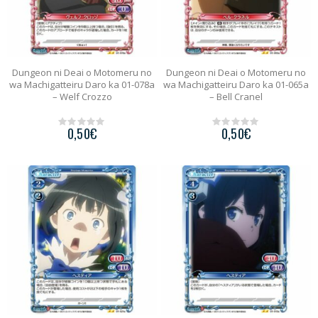
Dungeon ni Deai o Motomeru no
Dungeon ni Deai o Motomeru no
wa Machigatteiru Daro ka 01-078a
wa Machigatteiru Daro ka 01-065a
– Welf Crozzo
– Bell Cranel
0,50
€
0,50
€
0
0
o
o
u
u
t
t
o
o
f
f
5
5