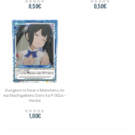
0,50
€
0,50
€
0
0
o
o
u
u
t
t
o
o
f
f
5
5
Dungeon ni Deai o Motomeru no
wa Machigatteiru Daro ka P-002a –
Hestia
1,00
€
0
o
u
t
o