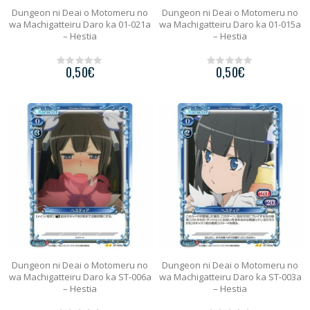
Dungeon ni Deai o Motomeru no
Dungeon ni Deai o Motomeru no
wa Machigatteiru Daro ka 01-021a
wa Machigatteiru Daro ka 01-015a
– Hestia
– Hestia
0,50
€
0,50
€
0
0
o
o
u
u
t
t
o
o
f
f
5
5
Dungeon ni Deai o Motomeru no
Dungeon ni Deai o Motomeru no
wa Machigatteiru Daro ka ST-006a
wa Machigatteiru Daro ka ST-003a
– Hestia
– Hestia