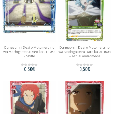
Dungeon ni Deai o Motomeru no
Dungeon ni Deai o Motomeru no
wa Machigatteiru Daro ka 01-105a
wa Machigatteiru Daro ka 01-100a
– Shitto
– Asfi Al Andromeda
0,50
€
0,50
€
0
0
o
o
u
u
t
t
o
o
f
f
5
5