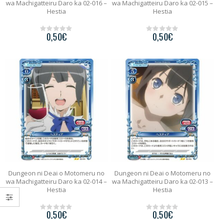
wa Machigatteiru Daro ka 02-016 –
wa Machigatteiru Daro ka 02-015 –
Hestia
Hestia
0,50
€
0,50
€
0
0
o
o
u
u
t
t
o
o
f
f
5
5
Dungeon ni Deai o Motomeru no
Dungeon ni Deai o Motomeru no
wa Machigatteiru Daro ka 02-014 –
wa Machigatteiru Daro ka 02-013 –
Hestia
Hestia
0,50
€
0,50
€
0
0