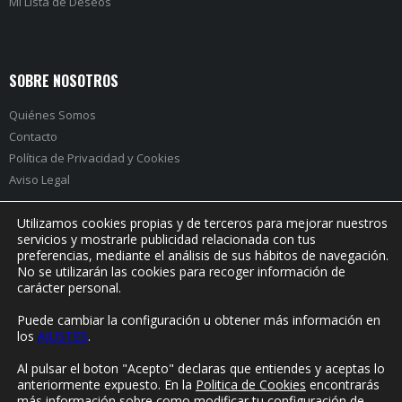
Mi Lista de Deseos
SOBRE NOSOTROS
Quiénes Somos
Contacto
Política de Privacidad
y
Cookies
Aviso Legal
Utilizamos cookies propias y de terceros para mejorar nuestros
servicios y mostrarle publicidad relacionada con tus
preferencias, mediante el análisis de sus hábitos de navegación.
PRÓXIMO EVENTO:
No se utilizarán las cookies para recoger información de
carácter personal.
Puede cambiar la configuración u obtener más información en
los
AJUSTES
.
© Yorokonde 2020. Todos los derechos reservados.
Al pulsar el boton "Acepto" declaras que entiendes y aceptas lo
anteriormente expuesto. En la
Politica de Cookies
encontrarás
más información sobre como modificar tu configuración de