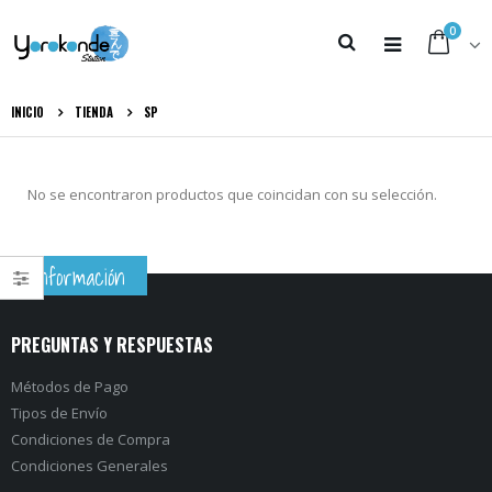
0
INICIO
TIENDA
SP
No se encontraron productos que coincidan con su selección.
Información
PREGUNTAS Y RESPUESTAS
Métodos de Pago
Tipos de Envío
Condiciones de Compra
Condiciones Generales