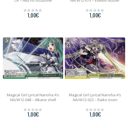
CR – Hibi no otsutome
NA/W12-073 – Exelion Buster
1,00
€
1,00
€
0
0
o
o
u
u
t
t
o
o
f
f
5
5
Magical Girl Lyrical Nanoha A’s
Magical Girl Lyrical Nanoha A’s
NA/W12-048 – Alkane shell
NA/W12-023 – Raiko issen
1,00
€
1,00
€
0
0
o
o
u
u
t
t