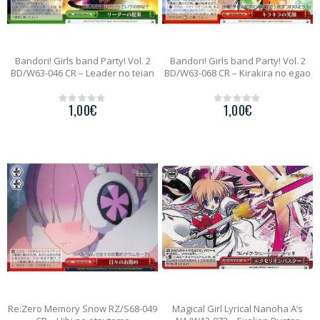
Bandori! Girls band Party! Vol. 2
Bandori! Girls band Party! Vol. 2
BD/W63-046 CR – Leader no teian
BD/W63-068 CR – Kirakira no egao
1,00
€
1,00
€
0
0
o
o
u
u
t
t
o
o
f
f
5
5
Re:Zero Memory Snow RZ/S68-049
Magical Girl Lyrical Nanoha A’s