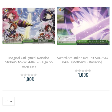
o
o
f
f
5
5
Magical Girl Lyrical Nanoha
Sword Art Online Re: Edit SAO/S47-
StrikerS NS/W04-048 – Saigo no
048 -《Mother’s・Rosario》
mogi sen
1,00
€
0
1,00
€
o
0
u
o
t
u
o
t
f
o
5
f
5