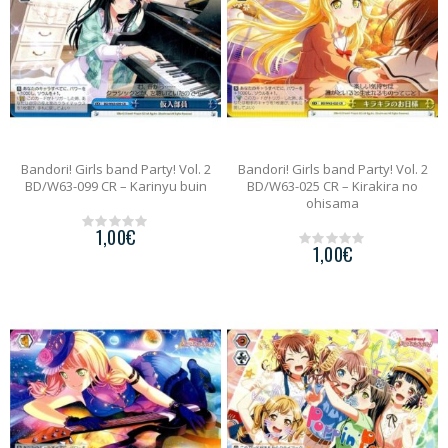
Bandori! Girls band Party! Vol. 2
Bandori! Girls band Party! Vol. 2
BD/W63-099 CR – Karinyu buin
BD/W63-025 CR – Kirakira no
ohisama
1,00
€
0
1,00
€
o
0
u
o
t
u
o
t
f
o
5
f
5