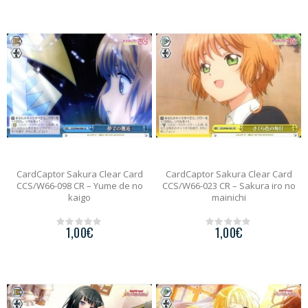
u
o
t
f
o
5
f
5
CardCaptor Sakura Clear Card
CardCaptor Sakura Clear Card
CCS/W66-098 CR – Yume de no
CCS/W66-023 CR – Sakura iro no
kaigo
mainichi
1,00
€
1,00
€
0
0
o
o
u
u
t
t
o
o
f
f
5
5