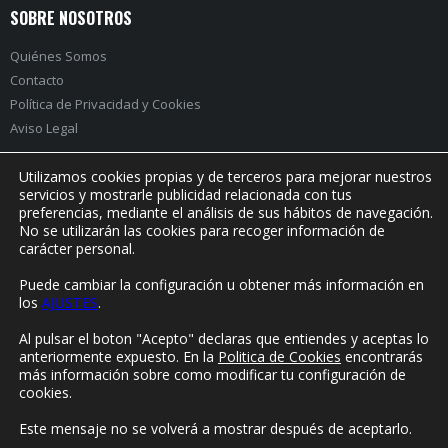
SOBRE NOSOTROS
Quiénes Somos
Contacto
Política de Privacidad
y
Cookies
Aviso Legal
Utilizamos cookies propias y de terceros para mejorar nuestros
servicios y mostrarle publicidad relacionada con tus
preferencias, mediante el análisis de sus hábitos de navegación.
PRÓXIMO EVENTO:
No se utilizarán las cookies para recoger información de
carácter personal.
Puede cambiar la configuración u obtener más información en
los
AJUSTES
.
© Yorokonde 2020. Todos los derechos reservados.
Al pulsar el boton "Acepto" declaras que entiendes y aceptas lo
anteriormente expuesto. En la
Politica de Cookies
encontrarás
más información sobre como modificar tu configuración de
cookies.
Este mensaje no se volverá a mostrar después de aceptarlo.