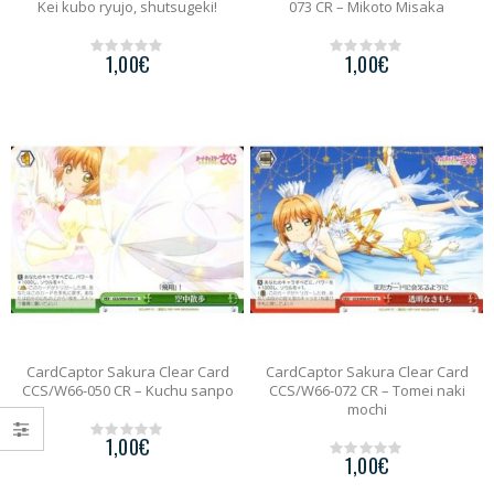
Kei kubo ryujo, shutsugeki!
073 CR – Mikoto Misaka
1,00
€
1,00
€
0
0
o
o
u
u
t
t
o
o
f
f
5
5
CardCaptor Sakura Clear Card
CardCaptor Sakura Clear Card
CCS/W66-050 CR – Kuchu sanpo
CCS/W66-072 CR – Tomei naki
mochi
1,00
€
0
1,00
€
o
0
u
o
t