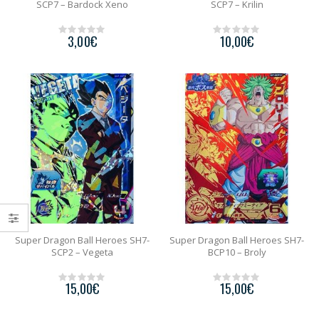
SCP7 – Bardock Xeno
SCP7 – Krilin
3,00
€
10,00
€
0
0
o
o
u
u
t
t
o
o
f
f
5
5
Super Dragon Ball Heroes SH7-
Super Dragon Ball Heroes SH7-
SCP2 – Vegeta
BCP10 – Broly
15,00
€
15,00
€
0
0
o
o
u
u
t
t