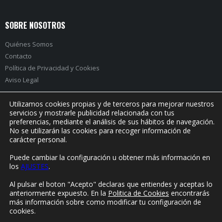
SOBRE NOSOTROS
Quiénes Somos
Contacto
Política de Privacidad
y
Cookies
Aviso Legal
Utilizamos cookies propias y de terceros para mejorar nuestros
servicios y mostrarle publicidad relacionada con tus
preferencias, mediante el análisis de sus hábitos de navegación.
PRÓXIMO EVENTO:
No se utilizarán las cookies para recoger información de
carácter personal.
Puede cambiar la configuración u obtener más información en
los
AJUSTES
.
© Yorokonde 2020. Todos los derechos reservados.
Al pulsar el boton "Acepto" declaras que entiendes y aceptas lo
anteriormente expuesto. En la
Politica de Cookies
encontrarás
más información sobre como modificar tu configuración de
cookies.